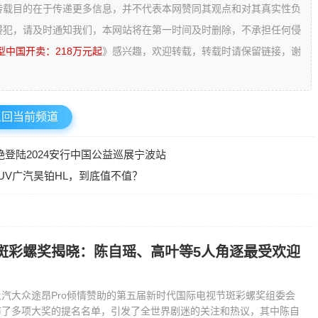
转载目的在于传递更多信息，并不代表本网赞同其观点和对其真实性负
侵犯，请及时通知我们，本网站将在第一时间及时删除，不承担任何侵
型中国开卖：218万元起
》感兴趣，欢迎转载，转载时请保留链接，谢
返回当前频道
艳登陆2024安行中国公益巡展宁波站
UV广汽昊铂HL，到底值不值？
斑彩螺奖揭晓：陈自瑶、高叶等5人角逐最受欢迎
汽大众途昂Pro倾情赞助的第五届新时代国际电视节斑彩螺奖组委会
布了多项大奖的提名名单，引发了全世界剧迷的关注和热议，其中陈自