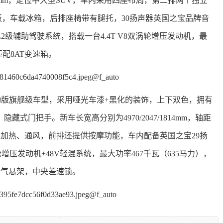
为2997mm，定位中大型SUV，车内采用四座布局，第二排两个独立
桌板，车载冰箱，后排座椅带有腿托，30扬声器英国之宝品牌音
级辅助驾驶系统，搭载一台4.4T V8双涡轮增压发动机，最
匹配8AT变速箱。
动版旗舰级车型，采用哑光车漆+黑化的装饰，上下双色，拥有
，隐藏式门把手。
新车长宽高分别为4970/2047/1814mm，轴距
配备加热、通风，前排还提供按摩功能，车内配备英国之宝29扬
轮增压发动机+48V轻混系统，最大功率467千瓦（635马力），
备空气悬架，中央差速锁。