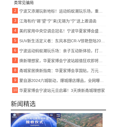
2
宁波又添潮玩新地标！运动蚂蚁潮玩乐场，重新定义城市娱乐方式
3
江海有约“锡”望“宁”来|无锡为“宁”送上邀请函
4
美的家用中央空调总冠名！宁波华夏家博会盛大来袭
5
SUV新生活定义者：东风本田CR-V惊艳登陆2024安行中国公益巡展宁波站
6
宁波运动蚂蚁潮玩乐场：亲子互动新体验，打造全家人的欢乐天地
7
焕新理想家，华夏家博会宁波站超值狂欢即将上演
8
甬城家居焕新指南：华夏家博会享国贴，万元礼包共瓜分
9
蒙自源2024六城联动，爆城爆店爆品，全网曝光破10亿
10
华夏家博会宁波站元旦启幕！3天焕新甬城理想家
新闻精选