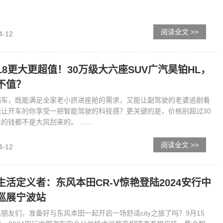
阅读全文 >>
4-12
L8更大更超值！30万级大六座SUV广汽昊铂HL，
不值？
辆车，既能满足全家老小挤进座舱的需求，又能让副驾驶的老婆追剧看
能让开车的你享受一把智能驾驶的科技感？更关键的是，价格别超过30
万，毕竟谁的钱都不是大风刮来的。 ……
阅读全文 >>
4-12
生活定义者：东风本田CR-V惊艳登陆2024安行中
巡展宁波站
朋友们，准备好与东风本田一起开启一场舒适city之旅了吗？9月15