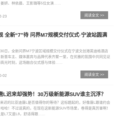
、姜妍、林依晨、王影璐等5位女演……
阅读全文 >>
2-23
舰 全新“7”待 问界M7规模交付仪式·宁波站圆满
9月30日，全新问界M7宁波区域规模交付仪式在宁波文创港英迪格酒店
。新晋车主、媒体嘉宾与品牌代表齐聚一堂，在优雅的氛围中共同见证
的高光时刻，这场融合仪式感与体验……
阅读全文 >>
0-02
唐L迟来却强势！30万级新能源SUV谁主沉浮？
姗姗来迟的比亚迪唐L是否值得你的等待？这标题起的，好像唐L跟谁约会
，哈哈！不过说真的，在现在这新能源SUV市场里，卷得是真厉害啊！
是L7又是L8，舒适得跟……