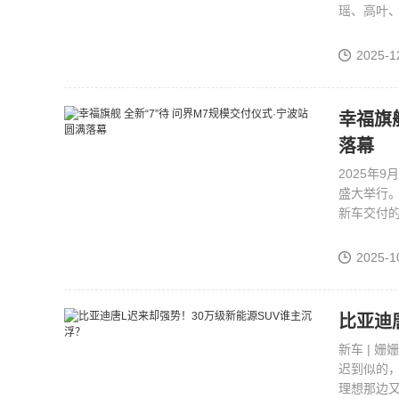
瑶、高叶
2025-1
幸福旗
落幕
2025年
盛大举行
新车交付
2025-1
比亚迪
新车 | 
迟到似的
理想那边又