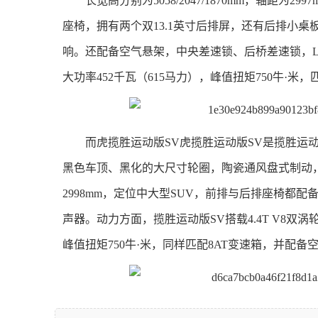
长宽高分别为5058/2047/1870mm，轴距
座椅，拥有两个双13.1英寸后排屏，还有后排小
响。
还配备空气悬架，中央差速锁、后桥差速锁，L2
大功率452千瓦（615马力），峰值扭矩750牛·米，
而虎揽胜运动版SV虎揽胜运动版SV是揽胜运
黑色车顶、黑化的大尺寸轮圈，陶瓷通风盘式制动
2998mm，定位中大型SUV，前排与后排座椅都
声器。
动力方面，揽胜运动版SV搭载4.4T V8双涡
峰值扭矩750牛·米，同样匹配8AT变速箱，并配