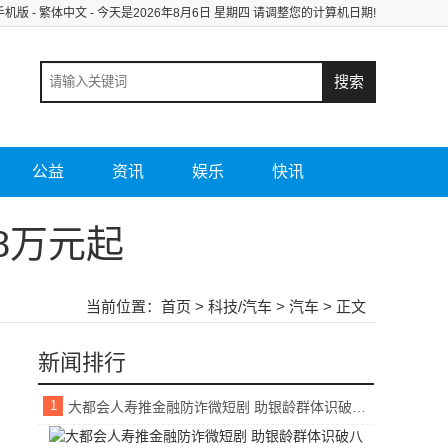
手机版
-
繁体中文
- 今天是
2026年8月6日 星期四 请调整您的计算机日期!
公益
资讯
娱乐
快讯
8万元起
当前位置：
首页
>
科技/汽车
>
汽车
> 正文
新闻排行
1
大都会人寿推金融防诈微短剧 助银龄群体识破八类常见骗局