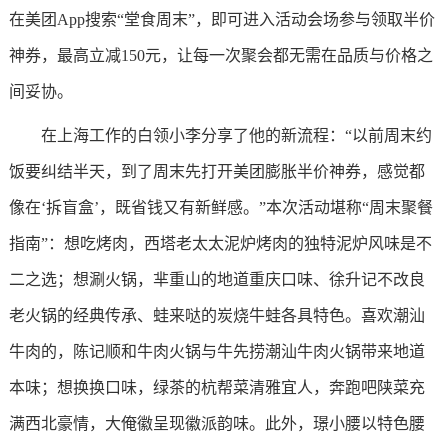
在美团App搜索“堂食周末”，即可进入活动会场参与领取半价
神券，最高立减150元，让每一次聚会都无需在品质与价格之
间妥协。
在上海工作的白领小李分享了他的新流程：“以前周末约
饭要纠结半天，到了周末先打开美团膨胀半价神券，感觉都
像在‘拆盲盒’，既省钱又有新鲜感。”本次活动堪称“周末聚餐
指南”：想吃烤肉，西塔老太太泥炉烤肉的独特泥炉风味是不
二之选；想涮火锅，芈重山的地道重庆口味、徐升记不改良
老火锅的经典传承、蛙来哒的炭烧牛蛙各具特色。喜欢潮汕
牛肉的，陈记顺和牛肉火锅与牛先捞潮汕牛肉火锅带来地道
本味；想换换口味，绿茶的杭帮菜清雅宜人，奔跑吧陕菜充
满西北豪情，大俺徽呈现徽派韵味。此外，璟小腰以特色腰