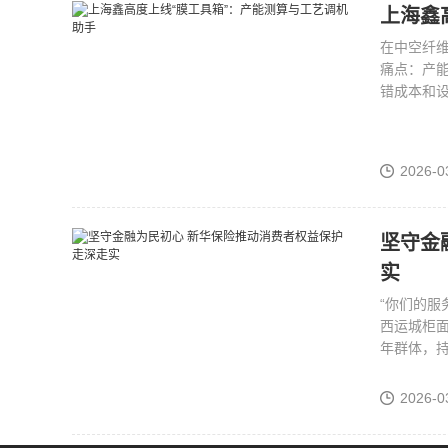
上海鑫
在中空纤
痛点：产
错成本和
2026-0
坚守金融为民初心 新
实
“你们的服
西运城柜
年群体，
2026-0