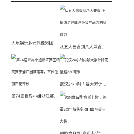
大乐娱乐多元偶像男团X-Gen正式启航
从五大酱香到八大兼香,汪博炜讲述郎酒极致产品力的穿透力
武汉24小时内最大累计降雨量超220毫米
第74届世界小姐浙江赛区精英赛于浦江圆满落幕，百位佳丽百花齐放
领跑食品界“奥斯卡奖”，徐福记3年斩获多项ITI国际美味大奖