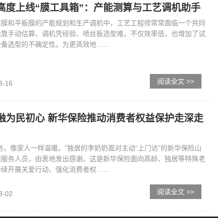
高度上线“膜工具箱”：产能测算与工艺调机助手
维膜和平板膜的产能规划和生产调机中，工艺工程师常常面临一个共同
能靠手动估算、调机凭经验、喷丝板选型难，不仅效率低，也增加了试
设备选型的不确定性。为更高效地……
阅读全文 >>
3-16
华保险推动消费者权益保护走深走
务，像家人一样温暖。”独居的李奶奶面对主动“上门访”的新华保险山
面服务人员，由衷地发出感谢。这是新华保险面向高龄、独居等特殊老
持续开展关爱行动、强化消费者权……
阅读全文 >>
3-02