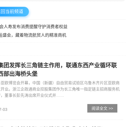
返回当前频道
都会人寿发布消费提醒守护消费者权益
场货运盛会，藏着物流航贸人的精准商机
集团发挥长三角链主作用，联通东西产业循环联
西部出海桥头堡
—亚欧博览会开幕，中国（新疆）自由贸易试验区乌鲁木齐片区亚欧商
重开业。浙江企政通商业控股集团作为长三角唯一指定链主招商服务机
营，董事长彭先涛出席开业仪式并……
阅读全文 >>
7-03