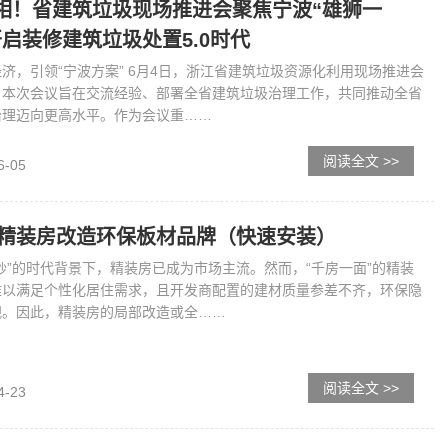
相！省建筑垃圾现场推进会聚焦宁波“雄狮一
开启装修建筑垃圾处置5.0时代
济，引领“宁波方案” 6月4日，浙江省建筑垃圾资源化利用现场推进会
。本次会议旨在交流经验、部署全省建筑垃圾治理工作，共同推动全省
治理迈向更高水平。作为会议重……
阅读全文 >>
6-05
6年精装房改造环保板材品牌（快速安装）
炒”的时代背景下，精装房已成为市场主流。然而，“千房一面”的精装
难以满足个性化居住需求，且开发商配置的建材质量参差不齐，环保隐
视。因此，精装房的局部改造或全……
阅读全文 >>
4-23