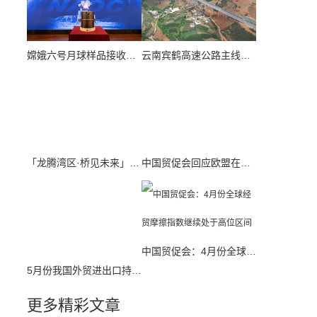
嫦娥六号月球样品接收活动举行 将展开多项科学研究
云南宾鹤高速公路主线今天通车运营
「龙腾湾区·桥见未来」“更高、更快、更强”背后 1.5万名“深中人”逐梦深蓝
中国贸促会回应欧盟在第14轮对俄制裁中再次列单中国企业
5月份我国外贸进出口持续表现出稳健的上升趋势
中国贸促会：4月份全球经贸摩擦指数继续处于高位区间
更多精彩文章