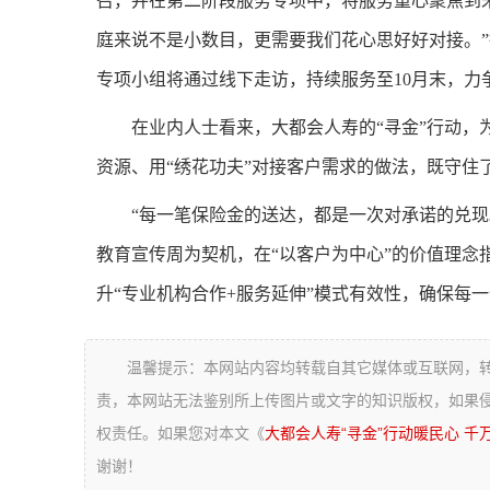
召，并在第二阶段服务专项中，将服务重心聚焦到未
庭来说不是小数目，更需要我们花心思好好对接。”据
专项小组将通过线下走访，持续服务至10月末，力
在业内人士看来，大都会人寿的“寻金”行动，
资源、用“绣花功夫”对接客户需求的做法，既守住
“每一笔保险金的送达，都是一次对承诺的兑现
教育宣传周为契机，在“以客户为中心”的价值理念
升“专业机构合作+服务延伸”模式有效性，确保每
温馨提示：本网站内容均转载自其它媒体或互联网，
责，本网站无法鉴别所上传图片或文字的知识版权，如果
权责任。如果您对本文《
大都会人寿“寻金”行动暖民心 
谢谢！