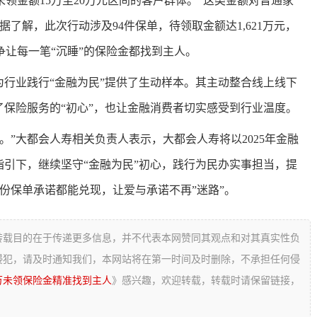
领金额15万至20万元区间的客户群体。“这类金额对普通家
了解，此次行动涉及94件保单，待领取金额达1,621万元，
争让每一笔“沉睡”的保险金都找到主人。
为行业践行“金融为民”提供了生动样本。其主动整合线上线下
了保险服务的“初心”，也让金融消费者切实感受到行业温度。
。”大都会人寿相关负责人表示，大都会人寿将以2025年金融
指引下，继续坚守“金融为民”初心，践行为民办实事担当，提
一份保单承诺都能兑现，让爱与承诺不再”迷路”。
转载目的在于传递更多信息，并不代表本网赞同其观点和对其真实性负
侵犯，请及时通知我们，本网站将在第一时间及时删除，不承担任何侵
千万未领保险金精准找到主人
》感兴趣，欢迎转载，转载时请保留链接，