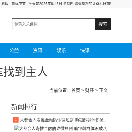
手机版
-
繁体中文
- 今天是
2026年8月6日 星期四 请调整您的计算机日期!
公益
资讯
娱乐
快讯
准找到主人
当前位置：
首页
>
财经
> 正文
新闻排行
1
大都会人寿推金融防诈微短剧 助银龄群体识破八类常见骗局