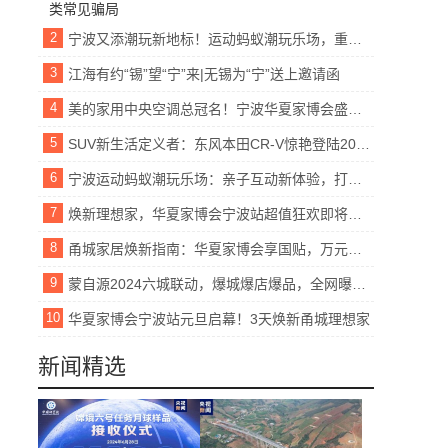
2
宁波又添潮玩新地标！运动蚂蚁潮玩乐场，重新定义城市娱乐方式
3
江海有约“锡”望“宁”来|无锡为“宁”送上邀请函
4
美的家用中央空调总冠名！宁波华夏家博会盛大来袭
5
SUV新生活定义者：东风本田CR-V惊艳登陆2024安行中国公益巡展宁波站
6
宁波运动蚂蚁潮玩乐场：亲子互动新体验，打造全家人的欢乐天地
7
焕新理想家，华夏家博会宁波站超值狂欢即将上演
8
甬城家居焕新指南：华夏家博会享国贴，万元礼包共瓜分
9
蒙自源2024六城联动，爆城爆店爆品，全网曝光破10亿
10
华夏家博会宁波站元旦启幕！3天焕新甬城理想家
新闻精选