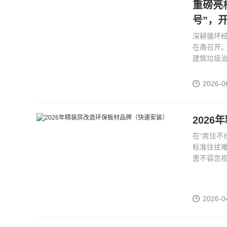
重磅亮
号”，
深耕循环经
在甬召开
建筑垃圾
2026-0
202
在“房住不
标准往往
患不容忽
2026-0